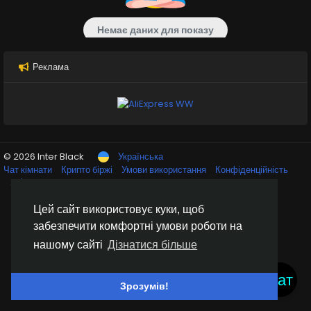
Немає даних для показу
Реклама
© 2026 Inter Black
Українська
Чат кімнати
Крипто біржі
Умови використання
Конфіденційність
Зв'яжіться з нами
Каталог
Цей сайт використовує куки, щоб
забезпечити комфортні умови роботи на
нашому сайті
Дізнатися більше
Чат
Зрозумів!