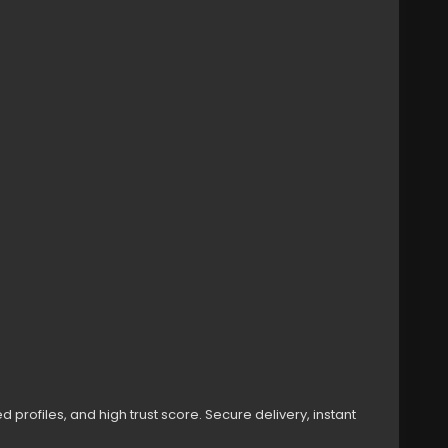
/buy-old-facebook-accounts/
countMarketplace
#SocialMediaAccounts
on
#DigitalAssets
#SocialMediaMarketing
ounts
#OnlineBusinessOpportunities
 profiles, and high trust score. Secure delivery, instant