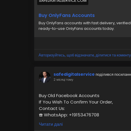
SAFEDIGITALSERVICE.COM
Buy OnlyFans Accounts
Buy OnlyFans accounts with fast delivery, verifi
ready-to-use OnlyFans accounts today.
Авторизуйтесь, щоб відзначати, ділитися та коменту
safedigitalservice
поділився посилан
2 місяці тому
Buy Old Facebook Accounts
If You Wish To Confirm Your Order,
Contact Us:
☎️ WhatsApp: +19153476708
☛ Telegram: @safedigitalservice
Читати далі
✉️ Gmail : safedigitalservice@gmail.com