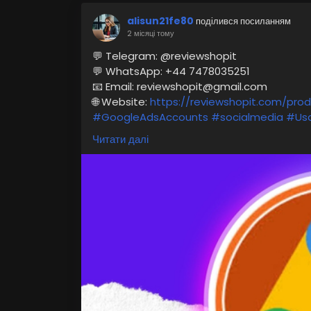
alisun21fe80
поділився посиланням
2 місяці тому
💬 Telegram: @reviewshopit
💬 WhatsApp: +44 7478035251
📧 Email: reviewshopit@gmail.com
🌐 Website:
https://reviewshopit.com/pr
#GoogleAdsAccounts
#socialmedia
#Us
#digitalmarketer
#PPCManagement
#Ad
Читати далі
#SearchEngineMarketing
#GoogleAds
#Tr
#MarketingSuccess
.
#OnlineBusiness
#se