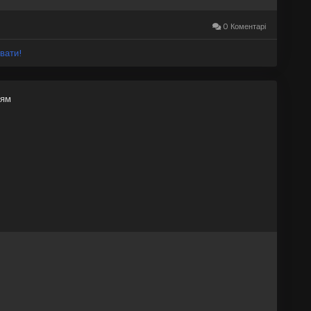
0 Коментарі
вати!
ням
buy-old-gmail-accounts/
orSale
#OldGmailAccounts
#EmailMarketing
ureYourEmail
#GmailAccountPurchase