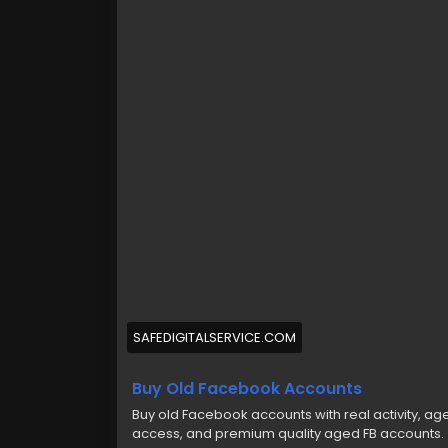
https://safedigitalservice.com/product
#BuyOldFacebookAccounts
#FacebookAc
#OldFacebookProfiles
#AccountVerificati
#FacebookAccountSales
#BuyAndSellAcc
SAFEDIGITALSERVICE.COM
Buy Old Facebook Accounts
Buy old Facebook accounts with real activity, aged
access, and premium quality aged FB accounts.