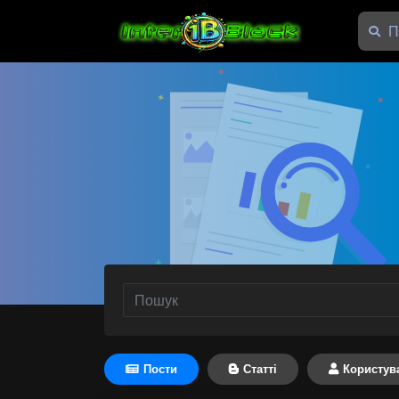
Пости
Статті
Користув