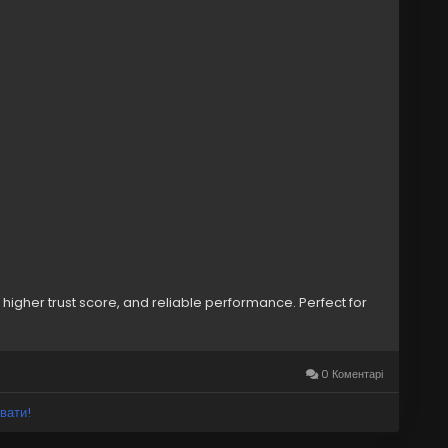
higher trust score, and reliable performance. Perfect for
0 Коментарі
вати!