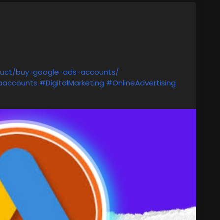
oduct/buy-google-ads-accounts/
aaccounts
#DigitalMarketing
#OnlineAdvertising
Campaigns
.
#MarketingStrategy
afficGeneration
#AdPerformance
oservice
#seo
#reviewshopit