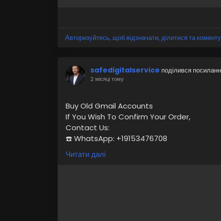
Авторизуйтесь, щоб відзначати, ділитися та коменту
safedigitalservice
поділився посилан
2 місяці тому
Buy Old Gmail Accounts
If You Wish To Confirm Your Order,
Contact Us:
☎️ WhatsApp: +19153476708
☛ Telegram: @safedigitalservice
Читати далі
✉️ Gmail : safedigitalservice@gmail.com
https://safedigitalservice.com/product/
#BuyOldGmailAccounts
#GmailAccountsF
#DigitalAssets
#AccountVerification
#Sec
#OnlineBusiness
#EmailManagement