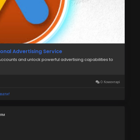
onal Advertising Service
counts and unlock powerful advertising capabilities to
0 Коментарі
вати!
ням