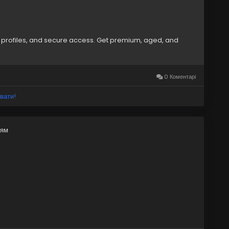
ed profiles, and secure access. Get premium, aged, and
0 Коментарі
вати!
ням