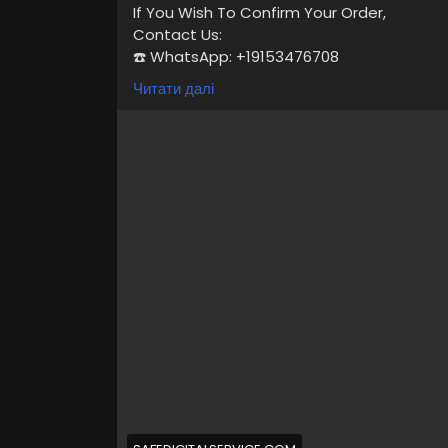
If You Wish To Confirm Your Order,
Contact Us:
☎️ WhatsApp: +19153476708
☛ Telegram: @safedigitalservice
Читати далі
✉️ Gmail : safedigitalservice@gmail.com
https://safedigitalservice.com/product/
#OnlyFans
#BuyOnlyFans
#OnlyFansAcco
#ContentCreators
#DigitalAssets
#Onlin