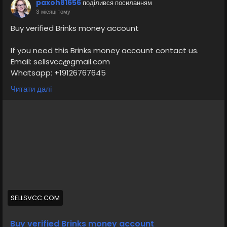
paxoh81656
поділився посиланням
3 місяці тому
Buy verified Brinks money account
If you need this Brinks money account contact us.
Email: sellsvcc@gmail.com
Whatsapp: +19126767645
Telegram: @sellsvcc
Читати далі
https://sellsvcc.com/product/buy-verified-brinks-
money-account/
#israel
#gaza
#google
#donaldtrump
#bitcoin
#usa
#nepal
#anime
#apollo
#nasa
#elonmusk
#business
#socialmedia
#Twitter
#facebook
#corruption
#funny
#fintech
#meme
#russia
SELLSVCC.COM
Buy verified Brinks money account