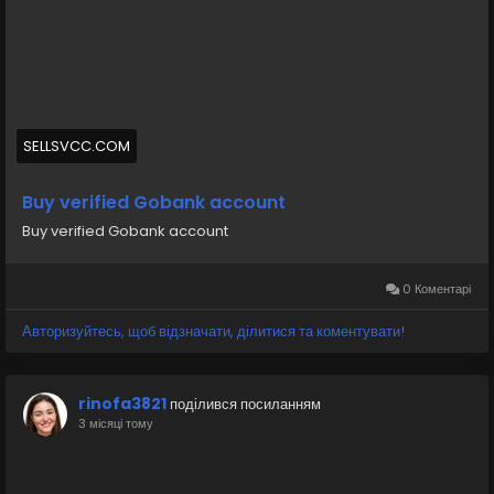
#israel
#gaza
#google
#donaldtrump
#bitcoin
#usa
#nepal
#anime
#apollo
#nasa
#elonmusk
#business
#socialmedia
#Twitter
#facebook
#corruption
#funny
#fintech
#meme
#russia
SELLSVCC.COM
Buy verified Gobank account
Buy verified Gobank account
0 Коментарі
Авторизуйтесь, щоб відзначати, ділитися та коментувати!
rinofa3821
поділився посиланням
3 місяці тому