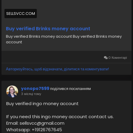
#funny
#fintech
#meme
#russia
SELLSVCC.COM
Buy verified Brinks money account
Buy verified Brinks money account Buy verified Brinks money
account
0 Коментарі
Авторизуйтесь, щоб відзначати, ділитися та коментувати!
yonopo7599
поділився посиланням
3 місяці тому
Buy verified ingo money account
If you need this ingo money account contact us.
Email: sellsvcc@gmail.com
Whatsapp: +19126767645