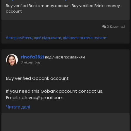
Buy verified Brinks money account Buy verified Brinks money
account
0 Коментарі
Авторизуйтесь, щоб відзначати, ділитися та коментувати!
rinofa3821
поділився посиланням
3 місяці тому
Buy verified Gobank account
If you need this Gobank account contact us.
Email: sellsvcc@gmail.com
Whatsapp: +19126767645
Читати далі
Telegram: @sellsvcc
https://sellsvcc.com/product/buy-verified-gobank-
account/