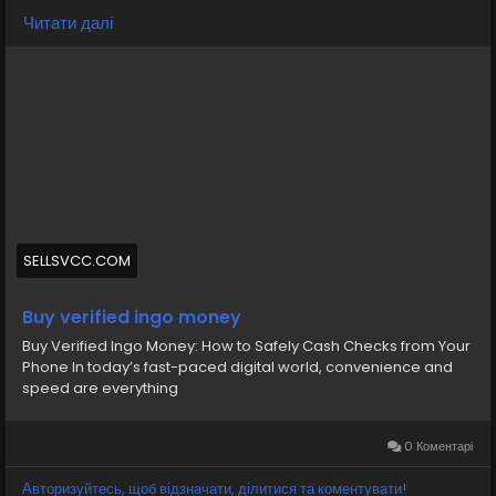
Telegram: @sellsvcc
Читати далі
https://sellsvcc.com/product/buy-verified-ingo-
money/
#israel
#gaza
#google
#donaldtrump
#bitcoin
#usa
#nepal
#anime
#apollo
#nasa
#elonmusk
#business
#socialmedia
#Twitter
#facebook
#corruption
#funny
#fintech
#meme
#russia
SELLSVCC.COM
Buy verified ingo money
Buy Verified Ingo Money: How to Safely Cash Checks from Your
Phone In today’s fast-paced digital world, convenience and
speed are everything
0 Коментарі
Авторизуйтесь, щоб відзначати, ділитися та коментувати!