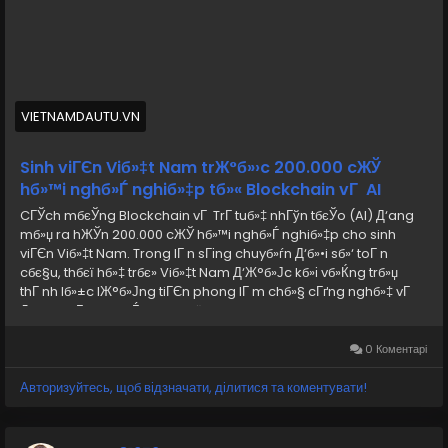
digital economy and technology-driven industries. To
know more, please read this news -
https://vietnamdautu.vn/sinh-vien-viet-nam-truoc-
200000-co-hoi-nghe-nghiep-tu-blockchain-va-ai-
d3540.html
VIETNAMDAUTU.VN
Sinh viГЄn Viб»‡t Nam trЖ°б»›c 200.000 cЖЎ
hб»™i nghб»Ѓ nghiб»‡p tб»« Blockchain vГ AI
CГЎch mбєЎng Blockchain vГ TrГ­ tuб»‡ nhГўn tбєЎo (AI) Д‘ang
mб»џ ra hЖЎn 200.000 cЖЎ hб»™i nghб»Ѓ nghiб»‡p cho sinh
viГЄn Viб»‡t Nam. Trong lГ n sГіng chuyб»ѓn Д‘б»•i sб»‘ toГ n
cбє§u, thбєї hб»‡ trбє» Viб»‡t Nam Д‘Ж°б»Јc kб»і vб»Ќng trб»џ
thГ nh lб»±c lЖ°б»Јng tiГЄn phong lГ m chб»§ cГґng nghб»‡ vГ
Д‘б»‹nh hГ¬nh nб»Ѓn kinh tбєї sб»‘ quб»‘c gia.
0 Коментарі
Авторизуйтесь, щоб відзначати, ділитися та коментувати!