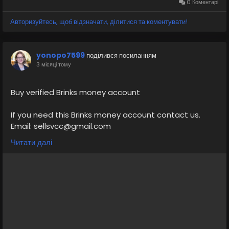
0 Коментарі
Авторизуйтесь, щоб відзначати, ділитися та коментувати!
yonopo7599
поділився посиланням
3 місяці тому
Buy verified Brinks money account
If you need this Brinks money account contact us.
Email: sellsvcc@gmail.com
Whatsapp: +19126767645
Читати далі
Telegram: @sellsvcc
https://sellsvcc.com/product/buy-verified-brinks-
money-account/
#israel
#gaza
#google
#donaldtrump
#bitcoin
#usa
#nepal
#anime
#apollo
#nasa
#elonmusk
#business
#socialmedia
#Twitter
#facebook
#corruption