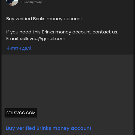
3 місяці тому
Buy verified Brinks money account
If you need this Brinks money account contact us.
Email: sellsvcc@gmail.com
Whatsapp: +19126767645
Читати далі
Telegram: @sellsvcc
https://sellsvcc.com/product/buy-verified-brinks-
money-account/
#israel
#gaza
#google
#donaldtrump
#bitcoin
#usa
#nepal
#anime
#apollo
#nasa
#elonmusk
#business
#socialmedia
#Twitter
#facebook
#corruption
#funny
#fintech
#meme
#russia
SELLSVCC.COM
Buy verified Brinks money account