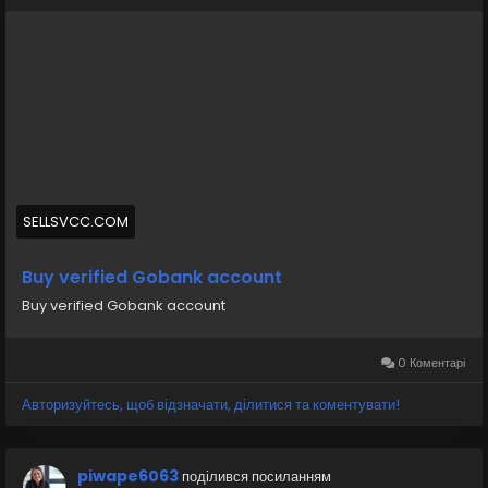
Whatsapp: +19126767645
Telegram: @sellsvcc
https://sellsvcc.com/product/buy-verified-gobank-
account/
#israel
#gaza
#google
#donaldtrump
#bitcoin
#usa
#nepal
#anime
#apollo
#nasa
#elonmusk
#business
#socialmedia
#Twitter
#facebook
#corruption
#funny
#fintech
#meme
#russia
SELLSVCC.COM
Buy verified Gobank account
Buy verified Gobank account
0 Коментарі
Авторизуйтесь, щоб відзначати, ділитися та коментувати!
piwape6063
поділився посиланням