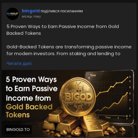
bingold
поділився посиланням
місяць тому
5 Proven Ways to Earn Passive Income from Gold
Backed Tokens
Gold-Backed Tokens are transforming passive income
for modern investors. From staking and lending to
yield farming and liquidity pools, these digital assets
Читати далі
blend gold's stability with crypto flexibility. Whether
you're diving into blockchain trading or DeFi strategies,
Gold-Backed Tokens offer secure and diversified
income streams. Start leveraging real-world gold
assets today and build a stronger financial future in
the growing Fintech ecosystem. To know more, please
read this blog -
https://bingold.to/blog/proven-ways-
to-earn-passive-income-from-gold-backed-tokens
BINGOLD.TO