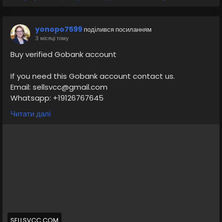
yonopo7599
поділився посиланням
3 місяці тому
Buy verified Gobank account
If you need this Gobank account contact us.
Email: sellsvcc@gmail.com
Whatsapp: +19126767645
Telegram: @sellsvcc
Читати далі
https://sellsvcc.com/product/buy-verified-gobank-
account/
#israel
#gaza
#google
#donaldtrump
#bitcoin
#usa
#nepal
#anime
#apollo
#nasa
#elonmusk
#business
#socialmedia
#Twitter
#facebook
#corruption
#funny
#fintech
#meme
#russia
SELLSVCC.COM