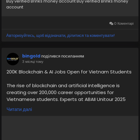
Buy verified Brinks money account Buy verified Brinks money
account
0 Коментарі
Авторизуйтесь, щоб відзначати, ділитися та коментувати!
bingold
поділився посиланням
3 місяці тому
200K Blockchain & AI Jobs Open for Vietnam Students
The rise of blockchain and artificial intelligence is
creating over 200,000 career opportunities for
Vietnamese students. Experts at ABAII Unitour 2025
discussed digital transformation, AI innovation,
Читати далі
cybersecurity, and fintech growth. The event
encouraged students to develop future-ready skills,
strengthen technological knowledge, and prepare for
emerging careers in Vietnam’s rapidly expanding