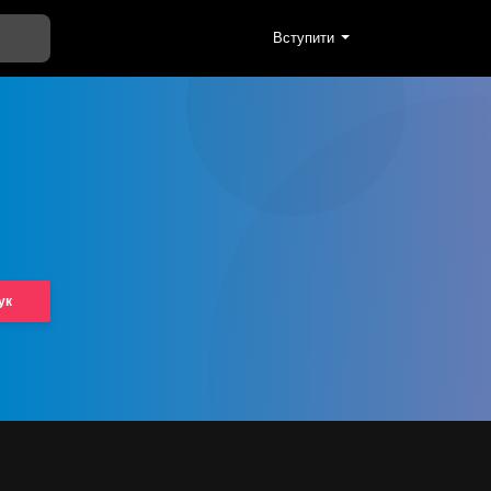
Вступити
ук