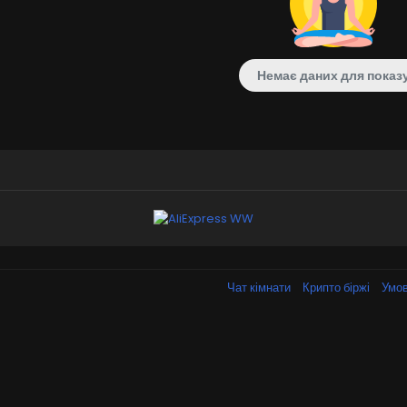
Немає даних для показ
Чат кімнати
Крипто біржі
Умов