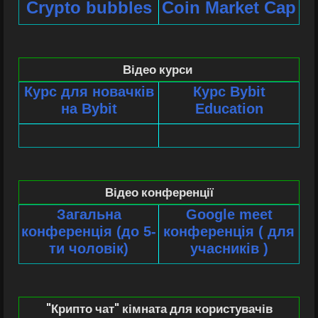
Сrypto bubbles
Coin Market Cap
Відео курси
Курс для новачкiв
Курс Bybit
на
B
yb
it
Education
Відео конференції
Загальна
Google meet
конференція (до 5-
конференція ( для
ти чоловік)
учасників )
"Крипто чат" кімната для користувачів