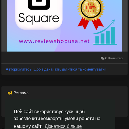
square-accounts
#SquareAccount
#SquarePayments
#SquarePOS
#SquareBusiness
#SquareServices
#SquareMerchant
#DigitalPayments
#PaymentProcessing
#SquareWallet
#FintechSolutions
#reviewshopusanet
0 Коментарі
Авторизуйтесь, щоб відзначати, ділитися та коментувати!
Реклама
Цей сайт використовує куки, щоб
забезпечити комфортні умови роботи на
нашому сайті
Дізнатися більше