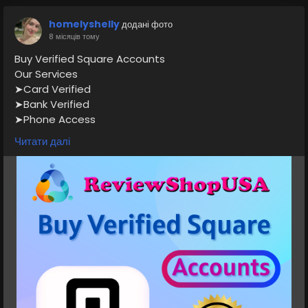
homelyshelly
додані фото
8 місяців тому
Buy Verified Square Accounts
Our Services
➤Card Verified
➤Bank Verified
➤Phone Access
➤Email Access
Читати далі
➤Full SSN Provided
➤Driving License
➤Mainly profile and US profile photo
➤All countries can access the account
If you want to more information just contact now.
24 Hours Reply/Contact
👉👉📧E-mail: support@reviewshopusa.net
👉👉✅Teams: ReviewShopUSA
👉👉 💬Telegram: @ReviewShopUSA
👉👉 📱WhatsApp: +1 (207) 613-6818
https://reviewshopusa.net/product/buy-verified-