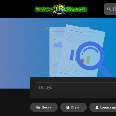
Пости
Статті
Користув