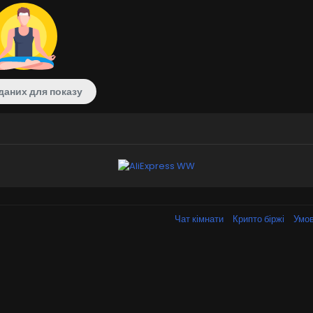
даних для показу
Чат кімнати
Крипто біржі
Умов