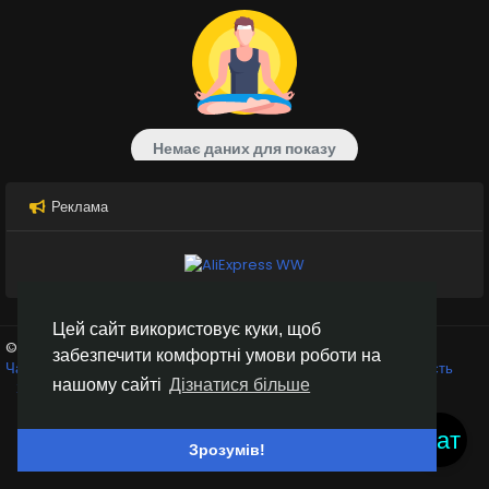
Немає даних для показу
Реклама
Цей сайт використовує куки, щоб
© 2026 Inter Black
Українська
забезпечити комфортні умови роботи на
Чат кімнати
Крипто біржі
Умови використання
Конфіденційність
нашому сайті
Дізнатися більше
Зв'яжіться з нами
Каталог
Чат
Зрозумів!