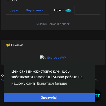
Друзі
Підписники
Підписки
0
Rubina немає підписок
Реклама
Цей сайт використовує куки, щоб
© 2026 Inter Black
Українська
забезпечити комфортні умови роботи на
Чат кімнати
Крипто біржі
Умови використання
Конфіденційність
нашому сайті
Дізнатися більше
Зв'яжіться з нами
Каталог
Чат
Зрозумів!