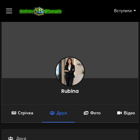
Вступити
Rubina
Стрічка
Друзі
Фото
Відео
Друзі