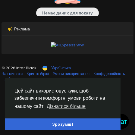
Немає даних для показу
Реклама
© 2026 Inter Black
Українська
Чат кімнати
Крипто біржі
Умови використання
Конфіденційність
Зв'яжіться з нами
Каталог
Цей сайт використовує куки, щоб
забезпечити комфортні умови роботи на
нашому сайті
Дізнатися більше
Чат
Зрозумів!