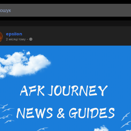
epsilon
2 місяці тому
-