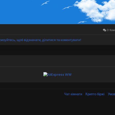
0 Ком
ризуйтесь, щоб відзначати, ділитися та коментувати!
Чат кімнати
Крипто біржі
Умов