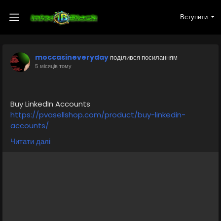
Вступити
moccasineveryday
поділився посиланням
5 місяців тому
Buy LinkedIn Accounts
https://pvasellshop.com/product/buy-linkedin-
accounts/
📞 WhatsApp: +19298022279
Читати далі
📧 Email: pvasellshop@gmail.com
✈️ Telegram: @pvasellshop
Businesses buy LinkedIn accounts to reach more
people fast. Having multiple accounts helps them
message more leads, join different industry groups, or
boost visibility.
#pvasellshop
#smm
#seo
#one
-page-seo