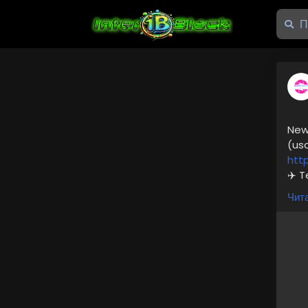
New
(us
htt
✈️ 
📞 
Чита
📧 
Bus
Hav
diff
#us