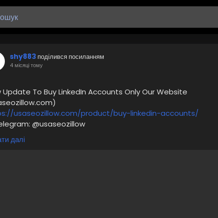
shy883
поділився посиланням
4 місяці тому
 Update To Buy LinkedIn Accounts Only Our Website
aseozillow.com)
ps://usaseozillow.com/product/buy-linkedin-accounts/
Telegram: @usaseozillow
WhatsApp: +1 (920)517-8058
ти далі
Email: usaseozillow@gmail.com
inesses buy LinkedIn accounts to reach more people fast.
ing multiple accounts helps them message more leads, join
erent industry groups, or boost visibility.
aseozillow
#Seo
#Buy
LinkedIn Accounts