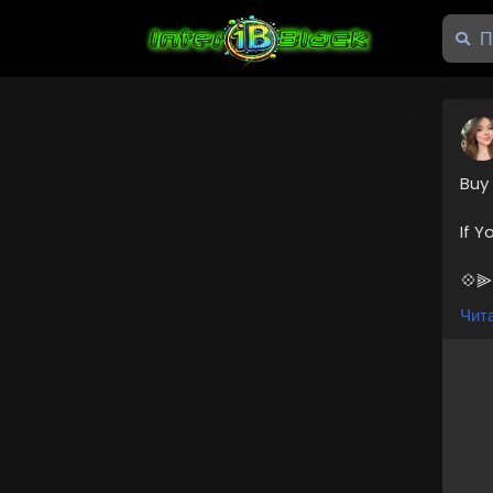
Buy 
If 
💠⫸
💠⫸
Чита
💠⫸
#S
#So
#Di
#Bu
#Bu