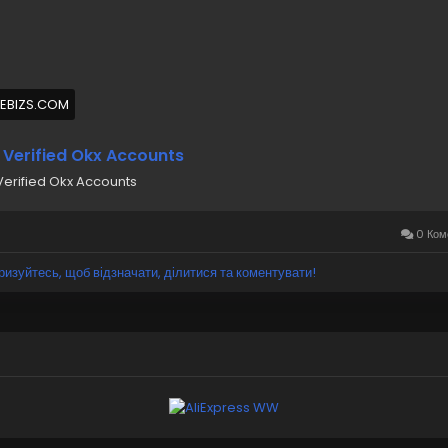
 Okx Accounts
ps://primebizs.com/product/buy-verified-okx-accounts/
MEBIZS.COM
 Verified Okx Accounts
Verified Okx Accounts
0 Ком
ризуйтесь, щоб відзначати, ділитися та коментувати!