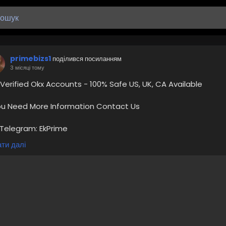
primebizs1
поділився посиланням
3 місяці тому
Verified Okx Accounts - 100% Safe US, UK, CA Available
You Need More Information Contact Us
Telegram: EkPrime
Whatsapp: +1 (870) 202-4958
ти далі
Mail:- ekprimebizs@gmail.com
EO
cialMedia
gitalMarketing
yVerifiedOkxAccount
yVerifiedOkxAccounts