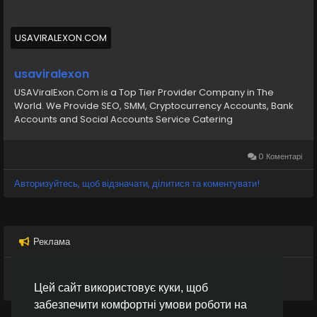
#UsaViralExon
#digitalmarketer
#usaaccounts
#socialmedia
#allcountry
https://smmworldit.com/
USAVIRALEXON.COM
usaviralexon
USAViralExon.Com is a Top Tier Provider Company in The
World. We Provide SEO, SMM, Cryptocurrency Accounts, Bank
Accounts and Social Accounts Service Catering
0 Коментарі
Авторизуйтесь, щоб відзначати, ділитися та коментувати!
Реклама
Цей сайт використовує куки, щоб
забезпечити комфортні умови роботи на