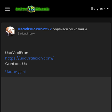
Вступити
usaviralexon2222
поділився посиланням
3 місяці тому
UsaViralExon
https://usaviralexon.com/
Contact Us
..
Читати далі
✅Telegram: @UsaViralExon
✅Telegram: @SmmVipStor
✅Telegram: @SmmWorldlt
✅WhatsApp:‪+1 (657) 443-5797
✅WhatsApp:+1 (628) 237-9436
https://smmvipstore.com/