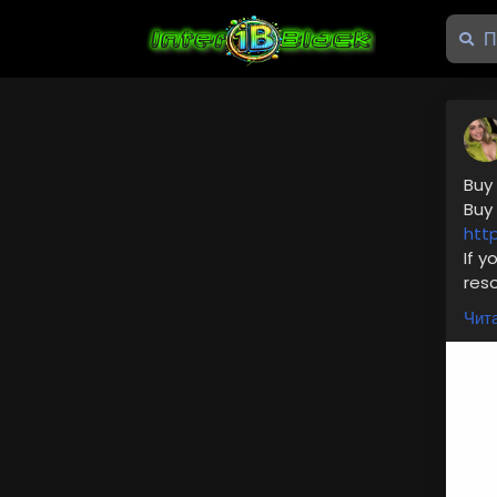
Buy
Buy
htt
If y
res
at (
Чита
busi
UK 
E-ma
sup