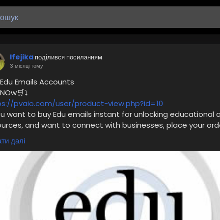
Ifejika
поділився посиланням
3 місяці тому
 Edu Emails Accounts
 NOw🛒⤵️
ps://pvaio.com/user/product-view.php?id=10
ou want to buy Edu emails instant for unlocking educational 
ources, and want to connect with businesses, place your ord
website). Edu emails can unlock exclusive benefits for
ти далі
nesses. So, buy Edu emails instant of all country including US
and others.
il:
port.pvaio@gmail.com