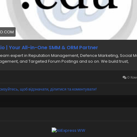
IO.COM
io | Your All-in-One SMM & ORM Partner
team expert in Reputation Management, Defence Marketing, Social 
gement, and Targeted Forum Postings and so on. We build trust,
0 Ком
ризуйтесь, щоб відзначати, ділитися та коментувати!