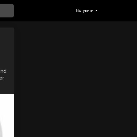
Вступити
and
er
A,