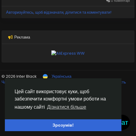
0 Коментарі
Авторизуйтесь, щоб відзначати, ділитися та коментувати!
Реклама
© 2026 Inter Black
Українська
Чат кімнати
Крипто біржі
Умови використання
Конфіденційність
Зв'яжіться з нами
Каталог
Цей сайт використовує куки, щоб
забезпечити комфортні умови роботи на
нашому сайті
Дізнатися більше
Чат
Зрозумів!