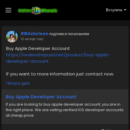
Вступити
9160shirleen
поділився посиланням
10 місяців тому
Buy Apple Developer Account
https://reviewshopusa.net/product/buy-apple-
developer-account
If you want to more information just contact now.
24 Hours Reply/Contact
Читати далі
✅E-mail: support@reviewshopusa.net
✅Telegram: @ReviewShopUSA
Buy Apple Developer Account
✅WhatsApp: +1 (207) 613-6818
If you are looking to buy apple developer account, you are in
the right place. We are selling verified IOS developer accounts
#AppleDeveloper
#iOSDeveloper
#AppDevelopment
at cheap price.
#VerifiedService
#TransferAppleID
#digitalpayment