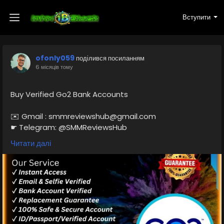
Вступити
ofonly059
поділився посиланням
6 місяців тому
Buy Verified Go2 Bank Accounts
✉️ Gmail : smmreviewshub@gmail.com
☛ Telegram: @SMMReviewsHub
☎️ WhatsApp :+1(657)294-0994
Читати далі
https://smmreviewshub.com/product/buy-verified-
go2-bank-accounts/
#BuyVerifiedGo2BankAccounts
#Go2BankAccounts
#VerifiedBankAccounts
#SecureBanking
#OnlineBanking
#FinancialSecurity