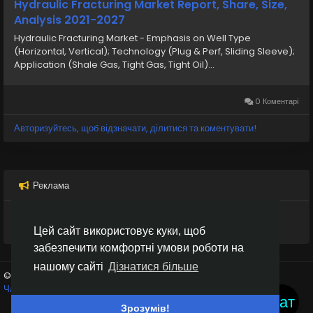
Hydraulic Fracturing Market Report, Share, Size,
Analysis 2021-2027
Hydraulic Fracturing Market - Emphasis on Well Type
(Horizontal, Vertical); Technology (Plug & Perf, Sliding Sleeve);
Application (Shale Gas, Tight Gas, Tight Oil)...
0 Коментарі
Авторизуйтесь, щоб відзначати, ділитися та коментувати!
Реклама
Цей сайт використовує куки, щоб
забезпечити комфортні умови роботи на
нашому сайті
Дізнатися більше
© 2026 Inter Black
Українська
Чат кімнати
Крипто біржі
Умови використання
Конфіденційність
Чат
Зв'яжіться з нами
Каталог
Зрозумів!