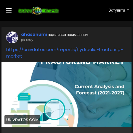
Вступити
ahasanumi
поділився посиланням
рік тому
https://univdatos.com/reports/hydraulic-fracturing-
market
UNIVDATOS.COM