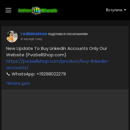
Вступити
rodianxious
поділився посиланням
6 місяців тому
New Update To Buy LinkedIn Accounts Only Our
Website (PvaSellShop.com)
https://pvasellshop.com/product/buy-linkedin-
accounts/
📞 WhatsApp: +19298022279
📧 Email: pvasellshop@gmail.com
Читати далі
✈️ Telegram: @pvasellshop
Businesses buy LinkedIn accounts to reach more
people fast. Having multiple accounts helps them
message more leads, join different industry groups, or
boost visibility.