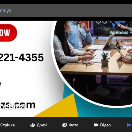
mebizs1
Стрічка
Друзі
Фото
Відео