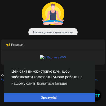
Немає даних для показу
Реклама
Цей сайт використовує куки, щоб
© 2026 Inter Black
Українська
забезпечити комфортні умови роботи на
Чат кімнати
Крипто біржі
Умови використання
Конфіденційність
нашому сайті
Дізнатися більше
Зв'яжіться з нами
Каталог
Чат
Зрозумів!