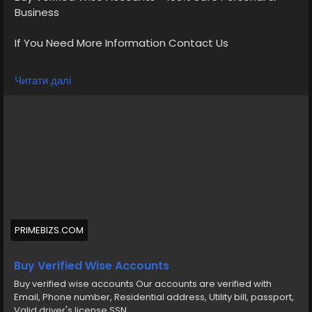
Business
If You Need More Information Contact Us
💠⫸Telegram: EkPrime
Читати далі
💠⫸Whatsapp: +1 (870) 202-4958
💠⫸Mail:- ekprimebizs@gmail.com
#SEO
#SocialMedia
#DigitalMarketing
#BuyVerifiedWiseAccounts
#BuyWiseAccounts
PRIMEBIZS.COM
Buy verified wise accounts from us Our accounts are
verified, Phone number, Residential address, Utility bill,
Buy Verified Wise Accounts
passport, Valid driver s license SSN
Buy verified wise accounts Our accounts are verified with
Email, Phone number, Residential address, Utility bill, passport,
https://primebizs.com/product/buy-verified-wise-
Valid driver's license SSN.