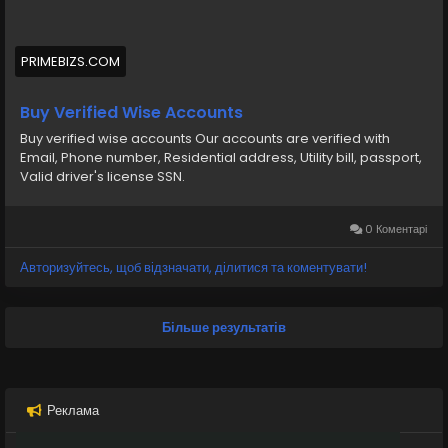
#BuyVerifiedWiseAccounts
#BuyWiseAccounts
PRIMEBIZS.COM
Buy verified wise accounts from us Our accounts are
Buy Verified Wise Accounts
verified, Phone number, Residential address, Utility bill,
Buy verified wise accounts Our accounts are verified with
passport, Valid driver s license SSN
Email, Phone number, Residential address, Utility bill, passport,
Valid driver's license SSN.
https://primebizs.com/product/buy-verified-wise-
accounts/
0 Коментарі
Авторизуйтесь, щоб відзначати, ділитися та коментувати!
Більше результатів
Реклама