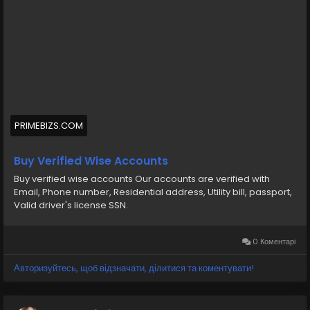
💠⫸Mail:- ekprimebizs@gmail.com
#SEO
#SocialMedia
#DigitalMarketing
#BuyVerifiedWiseAccounts
#BuyWiseAccounts
PRIMEBIZS.COM
Buy verified wise accounts from us Our accounts are
verified, Phone number, Residential address, Utility bill,
Buy Verified Wise Accounts
passport, Valid driver s license SSN
Buy verified wise accounts Our accounts are verified with
Email, Phone number, Residential address, Utility bill, passport,
https://primebizs.com/product/buy-verified-wise-
Valid driver's license SSN.
accounts/
0 Коментарі
Авторизуйтесь, щоб відзначати, ділитися та коментувати!