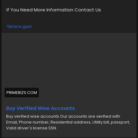
If You Need More Information Contact Us
💠⫸Telegram: EkPrime
Читати далі
💠⫸Whatsapp: +1 (870) 202-4958
💠⫸Mail:- ekprimebizs@gmail.com
#SEO
#SocialMedia
#DigitalMarketing
#BuyVerifiedWiseAccounts
#BuyWiseAccounts
PRIMEBIZS.COM
Buy verified wise accounts from us Our accounts are
verified, Phone number, Residential address, Utility bill,
Buy Verified Wise Accounts
passport, Valid driver s license SSN
Buy verified wise accounts Our accounts are verified with
Email, Phone number, Residential address, Utility bill, passport,
https://primebizs.com/product/buy-verified-wise-
Valid driver's license SSN.
accounts/