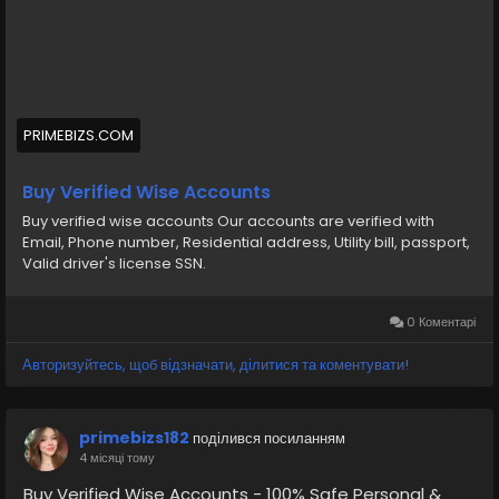
#SocialMedia
#DigitalMarketing
#BuyVerifiedWiseAccounts
#BuyWiseAccounts
PRIMEBIZS.COM
Buy verified wise accounts from us Our accounts are
verified, Phone number, Residential address, Utility bill,
Buy Verified Wise Accounts
passport, Valid driver s license SSN
Buy verified wise accounts Our accounts are verified with
Email, Phone number, Residential address, Utility bill, passport,
https://primebizs.com/product/buy-verified-wise-
Valid driver's license SSN.
accounts/
0 Коментарі
Авторизуйтесь, щоб відзначати, ділитися та коментувати!
primebizs182
поділився посиланням
4 місяці тому
Buy Verified Wise Accounts - 100% Safe Personal &