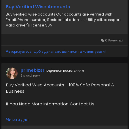
verified, Phone number, Residential address, Utility bill,
Buy Verified Wise Accounts
passport, Valid driver s license SSN
Buy verified wise accounts Our accounts are verified with
Email, Phone number, Residential address, Utility bill, passport,
https://primebizs.com/product/buy-verified-wise-
Valid driver's license SSN.
accounts/
0 Коментарі
Авторизуйтесь, щоб відзначати, ділитися та коментувати!
primebizs1
поділився посиланням
3 місяці тому
Buy Verified Wise Accounts - 100% Safe Personal &
Business
If You Need More Information Contact Us
💠⫸Telegram: EkPrime
Читати далі
💠⫸Whatsapp: +1 (870) 202-4958