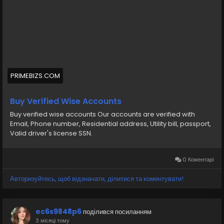
#SEO
#SocialMedia
#DigitalMarketing
#BuyVerifiedWiseAccounts
#BuyWiseAccounts
PRIMEBIZS.COM
Buy verified wise accounts from us Our accounts are
verified, Phone number, Residential address, Utility bill,
Buy Verified Wise Accounts
passport, Valid driver s license SSN
Buy verified wise accounts Our accounts are verified with
Email, Phone number, Residential address, Utility bill, passport,
https://primebizs.com/product/buy-verified-wise-
Valid driver's license SSN.
accounts/
0 Коментарі
Авторизуйтесь, щоб відзначати, ділитися та коментувати!
ec6s9848p6
поділився посиланням
3 місяці тому