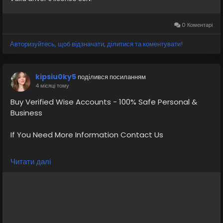
accounts/
0 Коментарі
Авторизуйтесь, щоб відзначати, ділитися та коментувати!
kipsiu0ky5
поділився посиланням
4 місяці тому
Buy Verified Wise Accounts - 100% Safe Personal &
Business
If You Need More Information Contact Us
💠⫸Telegram: EkPrime
Читати далі
💠⫸Whatsapp: +1 (870) 202-4958
💠⫸Mail:- ekprimebizs@gmail.com
#SEO
#SocialMedia
#DigitalMarketing