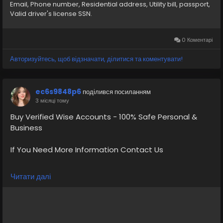
Email, Phone number, Residential address, Utility bill, passport,
https://primebizs.com/product/buy-verified-wise-
Valid driver's license SSN.
accounts/
0 Коментарі
Авторизуйтесь, щоб відзначати, ділитися та коментувати!
ec6s9848p6
поділився посиланням
3 місяці тому
Buy Verified Wise Accounts - 100% Safe Personal &
Business
If You Need More Information Contact Us
💠⫸Telegram: EkPrime
Читати далі
💠⫸Whatsapp: +1 (870) 202-4958
💠⫸Mail:- ekprimebizs@gmail.com
#SEO