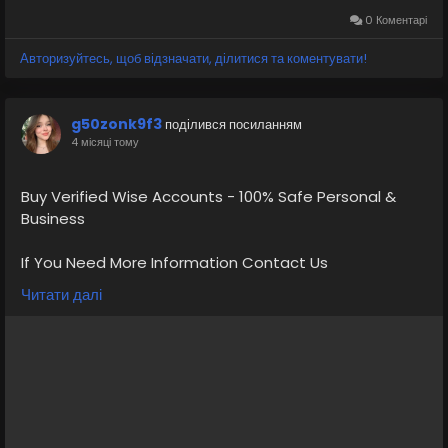
0 Коментарі
Авторизуйтесь, щоб відзначати, ділитися та коментувати!
g50zonk9f3
поділився посиланням
4 місяці тому
Buy Verified Wise Accounts - 100% Safe Personal &
Business
If You Need More Information Contact Us
Читати далі
💠⫸Telegram: EkPrime
💠⫸Whatsapp: +1 (870) 202-4958
💠⫸Mail:- ekprimebizs@gmail.com
#SEO
#SocialMedia
#DigitalMarketing