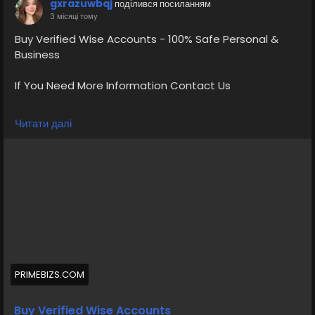
gxrazuwbqj
поділився посиланням
3 місяці тому
Buy Verified Wise Accounts - 100% Safe Personal &
Business
If You Need More Information Contact Us
💠⫸Telegram: EkPrime
Читати далі
💠⫸Whatsapp: +1 (870) 202-4958
💠⫸Mail:- ekprimebizs@gmail.com
#SEO
#SocialMedia
#DigitalMarketing
#BuyVerifiedWiseAccounts
#BuyWiseAccounts
PRIMEBIZS.COM
Buy verified wise accounts from us Our accounts are
verified, Phone number, Residential address, Utility bill,
Buy Verified Wise Accounts