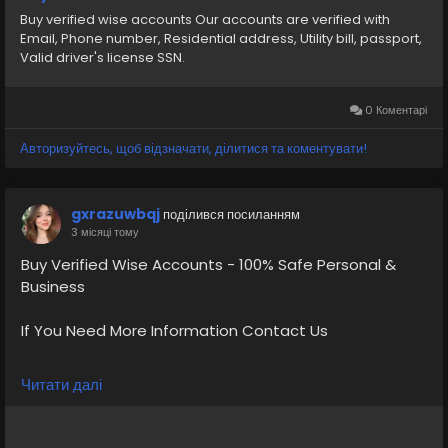
passport, Valid driver s license SSN
Buy verified wise accounts Our accounts are verified with
Email, Phone number, Residential address, Utility bill, passport,
https://primebizs.com/product/buy-verified-wise-
Valid driver's license SSN.
accounts/
0 Коментарі
Авторизуйтесь, щоб відзначати, ділитися та коментувати!
gxrazuwbqj
поділився посиланням
3 місяці тому
Buy Verified Wise Accounts - 100% Safe Personal &
Business
If You Need More Information Contact Us
💠⫸Telegram: EkPrime
Читати далі
💠⫸Whatsapp: +1 (870) 202-4958
💠⫸Mail:- ekprimebizs@gmail.com