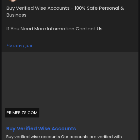
Buy Verified Wise Accounts - 100% Safe Personal &
Business
If You Need More Information Contact Us
💠⫸Telegram: EkPrime
Читати далі
💠⫸Whatsapp: +1 (870) 202-4958
💠⫸Mail:- ekprimebizs@gmail.com
#SEO
#SocialMedia
#DigitalMarketing
#BuyVerifiedWiseAccounts
#BuyWiseAccounts
PRIMEBIZS.COM
Buy verified wise accounts from us Our accounts are
verified, Phone number, Residential address, Utility bill,
Buy Verified Wise Accounts
passport, Valid driver s license SSN
Buy verified wise accounts Our accounts are verified with