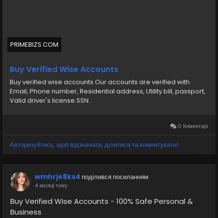
#BuyVerifiedWiseAccounts
#BuyWiseAccounts
PRIMEBIZS.COM
Buy verified wise accounts from us Our accounts are
verified, Phone number, Residential address, Utility bill,
Buy Verified Wise Accounts
passport, Valid driver s license SSN
Buy verified wise accounts Our accounts are verified with
Email, Phone number, Residential address, Utility bill, passport,
https://primebizs.com/product/buy-verified-wise-
Valid driver's license SSN.
accounts/
0 Коментарі
Авторизуйтесь, щоб відзначати, ділитися та коментувати!
wmhrje8ks4
поділився посиланням
4 місяці тому
Buy Verified Wise Accounts - 100% Safe Personal &
Business