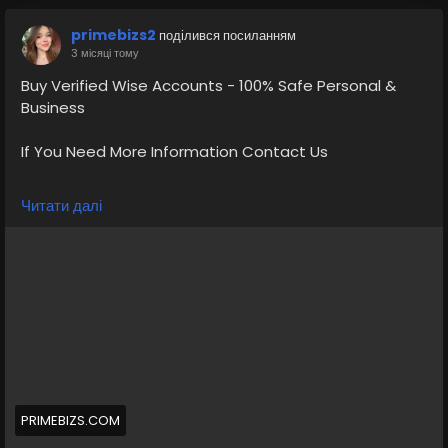
primebizs2
поділився посиланням
3 місяці тому
Buy Verified Wise Accounts - 100% Safe Personal &
Business
If You Need More Information Contact Us
💠⫸Telegram: EkPrime
Читати далі
💠⫸Whatsapp: +1 (870) 202-4958
💠⫸Mail:- ekprimebizs@gmail.com
#SEO
#SocialMedia
#DigitalMarketing
#BuyVerifiedWiseAccounts
#BuyWiseAccounts
PRIMEBIZS.COM
Buy verified wise accounts from us Our accounts are