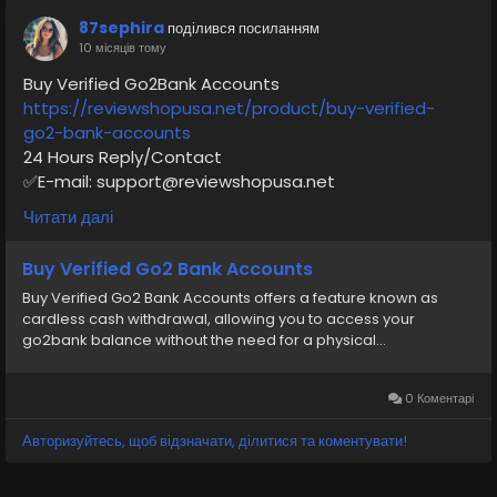
87sephira
поділився посиланням
10 місяців тому
Buy Verified Go2Bank Accounts
https://reviewshopusa.net/product/buy-verified-
go2-bank-accounts
24 Hours Reply/Contact
✅E-mail: support@reviewshopusa.net
✅Teams: ReviewShopUSA
Читати далі
✅Telegram: @ReviewShopUSA
✅WhatsApp: +1 (207) 613-6818
Buy Verified Go2 Bank Accounts
Buy Verified Go2 Bank Accounts offers a feature known as
cardless cash withdrawal, allowing you to access your
go2bank balance without the need for a physical...
Go2Bank
#DigitalBanking
#Payment
#SecureBanking
#KYC
#BankingSafety
#Go2BankSetup
#MobileBanking
#OnlineBanking
#SecurePayments
0 Коментарі
#PaymentCompliance
#DigitalWallet
Авторизуйтесь, щоб відзначати, ділитися та коментувати!
#BankingOnboarding
#SafeBanking
#OnlineFinance
#Go2BankTutorial
#seo
#business
#transaction