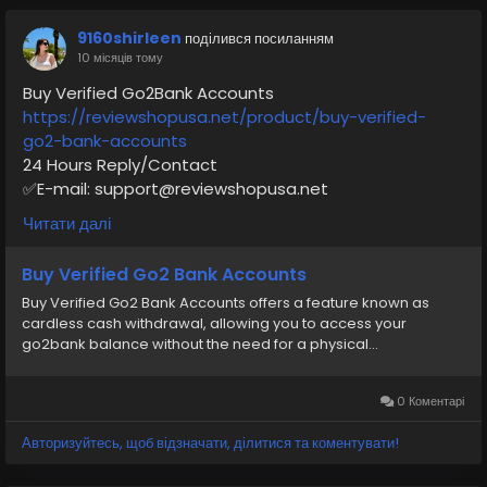
9160shirleen
поділився посиланням
10 місяців тому
Buy Verified Go2Bank Accounts
https://reviewshopusa.net/product/buy-verified-
go2-bank-accounts
24 Hours Reply/Contact
✅E-mail: support@reviewshopusa.net
✅Teams: ReviewShopUSA
Читати далі
✅Telegram: @ReviewShopUSA
✅WhatsApp: +1 (207) 613-6818
Buy Verified Go2 Bank Accounts
Buy Verified Go2 Bank Accounts offers a feature known as
cardless cash withdrawal, allowing you to access your
go2bank balance without the need for a physical...
Go2Bank
#DigitalBanking
#Payment
#SecureBanking
#KYC
#BankingSafety
#Go2BankSetup
#MobileBanking
#OnlineBanking
#SecurePayments
0 Коментарі
Авторизуйтесь, щоб відзначати, ділитися та коментувати!