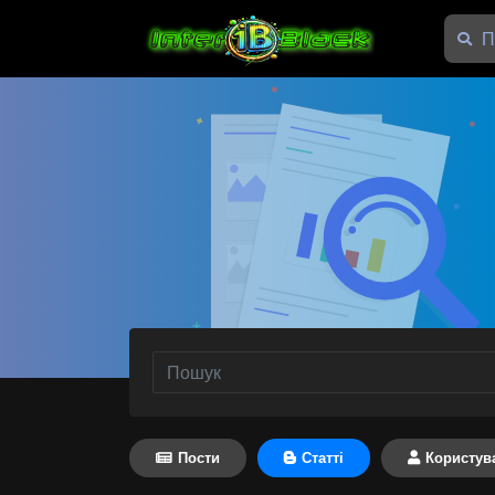
Пости
Статті
Користув