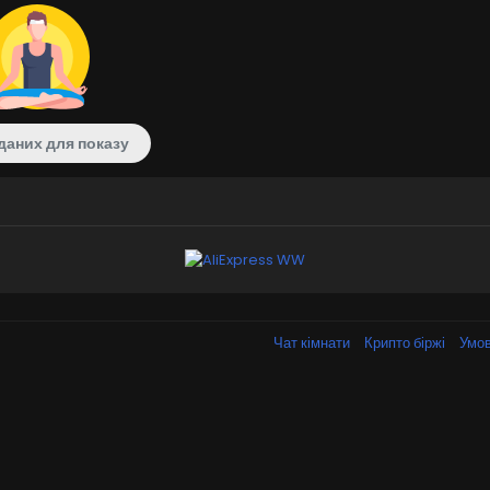
даних для показу
Чат кімнати
Крипто біржі
Умов