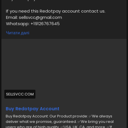
If you need this Redotpay account contact us.
Email: sellsvcc@gmail.com
Whatsapp: +19126767645
Telegram: @sellsvcc
Читати далі
https://sellsvcc.com/product/buy-redotpay-
account/
#israel
#iran
#gaza
#google
#donaldtrump
#USAaccounts
#russia
#bitcoin
#nepal
#socialmedia
#Twitter
#facebook
#bigtits
#teen18
+
#ass
#milf
#bbw
#babe
#latina
#ebony
#toys
SELLSVCC.COM
Buy Redotpay Account
Buy Redotpay Account: Our Product provide: ✅We always
deliver what we promise, guaranteed. ✅We bring you real
users who are of high quality. ✅USA, UK, CA, and more. ✅If