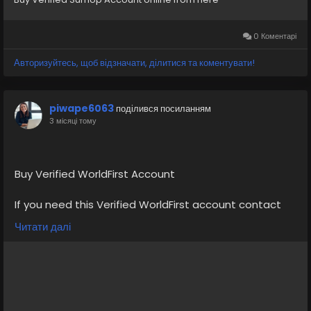
0 Коментарі
Авторизуйтесь, щоб відзначати, ділитися та коментувати!
piwape6063
поділився посиланням
3 місяці тому
Buy Verified WorldFirst Account
If you need this Verified WorldFirst account contact
us.
Читати далі
Email: sellsvcc@gmail.com
Whatsapp: +19126767645
Telegram: @sellsvcc
https://sellsvcc.com/product/buy-verified-worldfirst-