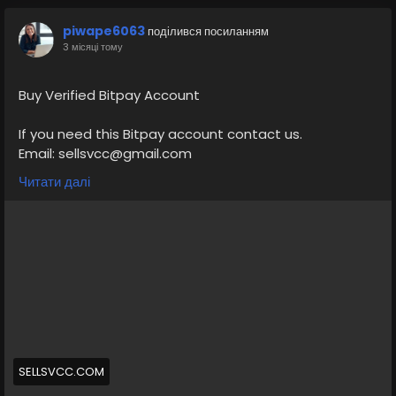
piwape6063
поділився посиланням
3 місяці тому
Buy Verified Bitpay Account
If you need this Bitpay account contact us.
Email: sellsvcc@gmail.com
Whatsapp: +19126767645
Читати далі
Telegram: @sellsvcc
https://sellsvcc.com/product/buy-verified-bitpay-
account/
#israel
#iran
#gaza
#google
#donaldtrump
#USAaccounts
#russia
#bitcoin
#nepal
#socialmedia
#Twitter
#facebook
#bigtits
#teen18
+
#ass
#milf
#bbw
#babe
#latina
#ebony
#toys
SELLSVCC.COM