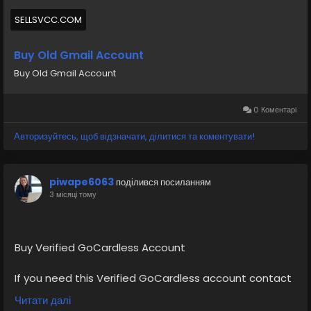
#socialmedia
#Twitter
#facebook
#bigtits
#teen18
+
#ass
#milf
#bbw
#babe
#latina
#ebony
#toys
SELLSVCC.COM
Buy Old Gmail Account
Buy Old Gmail Account
0 Коментарі
Авторизуйтесь, щоб відзначати, ділитися та коментувати!
piwape6063
поділився посиланням
3 місяці тому
Buy Verified GoCardless Account
If you need this Verified GoCardless account contact
us.
Читати далі
Email: sellsvcc@gmail.com