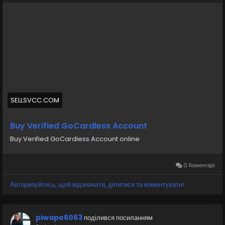
Whatsapp: +19126767645
Telegram: @sellsvcc
https://sellsvcc.com/product/buy-verified-
gocardless-account/
#israel
#iran
#gaza
#google
#donaldtrump
#USAaccounts
#russia
#bitcoin
#nepal
#socialmedia
#Twitter
#facebook
#bigtits
#teen18
+
SELLSVCC.COM
#ass
#milf
#bbw
#babe
#latina
#ebony
#toys
Buy Verified GoCardless Account
Buy Verified GoCardless Account online
0 Коментарі
Авторизуйтесь, щоб відзначати, ділитися та коментувати!
piwape6063
поділився посиланням