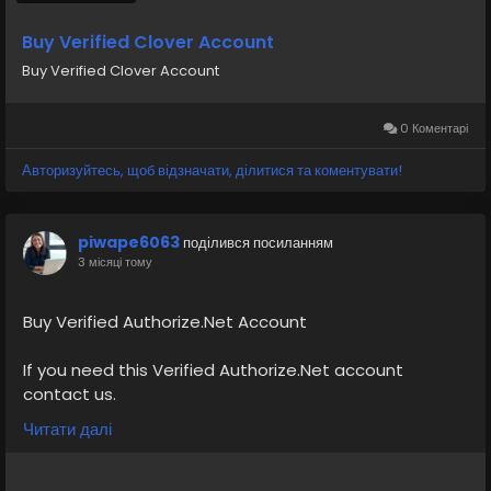
Buy Verified Clover Account
Buy Verified Clover Account
0 Коментарі
Авторизуйтесь, щоб відзначати, ділитися та коментувати!
piwape6063
поділився посиланням
3 місяці тому
Buy Verified Authorize.Net Account
If you need this Verified Authorize.Net account
contact us.
Email: sellsvcc@gmail.com
Читати далі
Whatsapp: +19126767645
Telegram: @sellsvcc