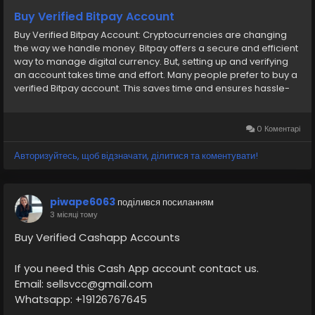
Buy Verified Bitpay Account
Buy Verified Bitpay Account: Cryptocurrencies are changing
the way we handle money. Bitpay offers a secure and efficient
way to manage digital currency. But, setting up and verifying
an account takes time and effort. Many people prefer to buy a
verified Bitpay account. This saves time and ensures hassle-
free transactions. Our Product provide: ✅We always deliver
what we promise, guaranteed. ✅We bring you real users who
are of high quality. ✅USA, UK, CA, and more. ✅If you’re not
0 Коментарі
happy, we’ll give your money back. ✅All profile setup properly.
Авторизуйтесь, щоб відзначати, ділитися та коментувати!
piwape6063
поділився посиланням
3 місяці тому
Buy Verified Cashapp Accounts
If you need this Cash App account contact us.
Email: sellsvcc@gmail.com
Whatsapp: +19126767645
Telegram: @sellsvcc