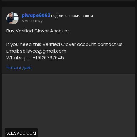
piwape6063
поділився посиланням
3 місяці тому
Buy Verified Clover Account
If you need this Verified Clover account contact us.
Email: sellsvcc@gmail.com
Whatsapp: +19126767645
Telegram: @sellsvcc
Читати далі
https://sellsvcc.com/product/buy-verified-clover-
account/
#israel
#iran
#gaza
#google
#donaldtrump
#USAaccounts
#russia
#bitcoin
#nepal
#socialmedia
#Twitter
#facebook
#bigtits
#teen18
+
#ass
#milf
#bbw
#babe
#latina
#ebony
#toys
SELLSVCC.COM