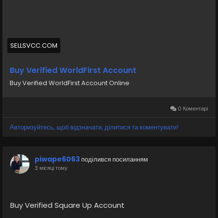
account/
#israel
#iran
#gaza
#google
#donaldtrump
#USAaccounts
#russia
#bitcoin
#nepal
#socialmedia
#Twitter
#facebook
#bigtits
#teen18
+
SELLSVCC.COM
#ass
#milf
#bbw
#babe
#latina
#ebony
#toys
Buy Verified WorldFirst Account
Buy Verified WorldFirst Account Online
0 Коментарі
Авторизуйтесь, щоб відзначати, ділитися та коментувати!
piwape6063
поділився посиланням
3 місяці тому
Buy Verified Square Up Account