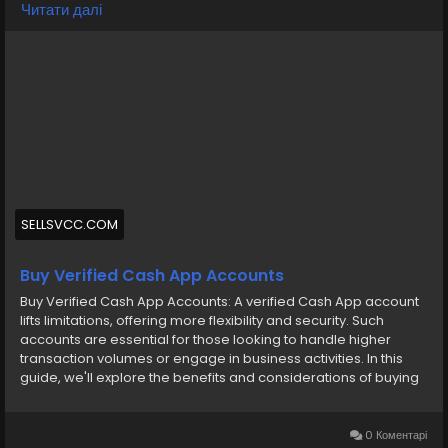
Читати далі
https://sellsvcc.com/product/buy-verified-cash-
app-account/
#israel
#iran
#gaza
#google
#donaldtrump
#USAaccounts
#russia
#bitcoin
#nepal
#socialmedia
#Twitter
#facebook
#bigtits
#teen18
+
#ass
#milf
#bbw
#babe
#latina
#ebony
#toys
SELLSVCC.COM
Buy Verified Cash App Accounts
Buy Verified Cash App Accounts: A verified Cash App account
lifts limitations, offering more flexibility and security. Such
accounts are essential for those looking to handle higher
transaction volumes or engage in business activities. In this
guide, we'll explore the benefits and considerations of buying
a verified Cash App account, ensuring you can make informed
decisions in the digital finance space. Whether for personal
use or your budding online business, understanding what a
0 Коментарі