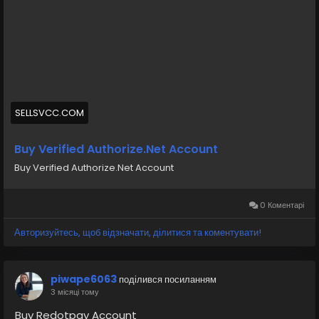
https://sellsvcc.com/product/buy-verified-authorize-
net-account/
#israel
#iran
#gaza
#google
#donaldtrump
#USAaccounts
#russia
#bitcoin
#nepal
#socialmedia
#Twitter
#facebook
#bigtits
#teen18
+
#ass
#milf
#bbw
#babe
#latina
#ebony
#toys
SELLSVCC.COM
Buy Verified Authorize.Net Account
Buy Verified Authorize.Net Account
0 Коментарі
Авторизуйтесь, щоб відзначати, ділитися та коментувати!
piwape6063
поділився посиланням
3 місяці тому
Buy Redotpay Account