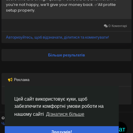
you’re not happy, we’ll give your money back. ✅All profile
setup properly.
0 Коментарі
Авторизуйтесь, щоб відзначати, ділитися та коментувати!
Більше результатів
Реклама
Цей сайт використовує куки, щоб
забезпечити комфортні умови роботи на
нашому сайті
Дізнатися більше
© 2026 Inter Black
Українська
Чат кімнати
Крипто біржі
Умови використання
Конфіденційність
Чат
Зв'яжіться з нами
Каталог
Зрозумів!