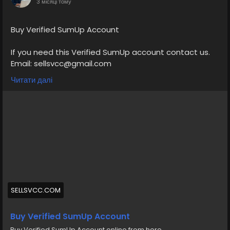
3 місяці тому
Buy Verified SumUp Account
If you need this Verified SumUp account contact us.
Email: sellsvcc@gmail.com
Whatsapp: +19126767645
Читати далі
Telegram: @sellsvcc
https://sellsvcc.com/product/buy-verified-sumup-
account/
#israel
#iran
#gaza
#google
#donaldtrump
#USAaccounts
#russia
#bitcoin
#nepal
#socialmedia
#Twitter
#facebook
#bigtits
#teen18
+
#ass
#milf
#bbw
#babe
#latina
#ebony
#toys
SELLSVCC.COM
Buy Verified SumUp Account
Buy Verified SumUp Account online from here