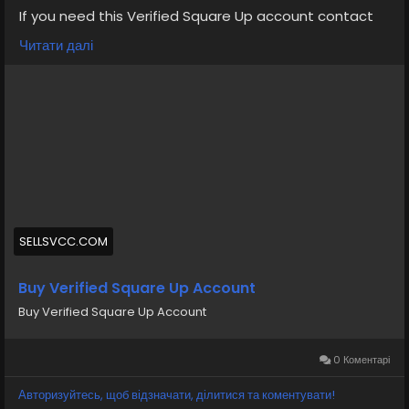
If you need this Verified Square Up account contact
us.
Читати далі
Email: sellsvcc@gmail.com
Whatsapp: +19126767645
Telegram: @sellsvcc
https://sellsvcc.com/product/buy-verified-square-
up-account/
#israel
#iran
#gaza
#google
#donaldtrump
#USAaccounts
#russia
#bitcoin
#nepal
#socialmedia
#Twitter
#facebook
#bigtits
#teen18
+
SELLSVCC.COM
#ass
#milf
#bbw
#babe
#latina
#ebony
#toys
Buy Verified Square Up Account
Buy Verified Square Up Account
0 Коментарі
Авторизуйтесь, щоб відзначати, ділитися та коментувати!