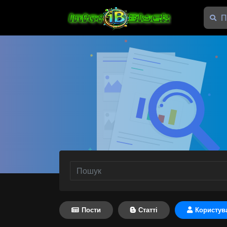
Пости
Статті
Користув