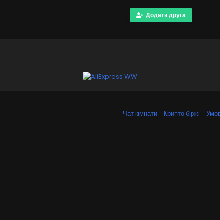
Додати друга
Чат кімнати
Крипто біржі
Умов