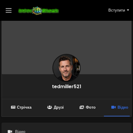
Вступити
tedmiller521
Стрічка
Друзі
Фото
Відео
Відео