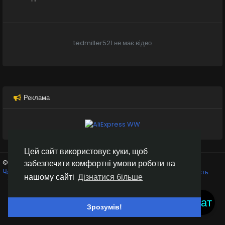
tedmiller521 не має відео
Реклама
Цей сайт використовує куки, щоб
© 2026 Inter Black
Українська
забезпечити комфортні умови роботи на
Чат кімнати
Крипто біржі
Умови використання
Конфіденційність
нашому сайті
Дізнатися більше
Зв'яжіться з нами
Каталог
Чат
Зрозумів!