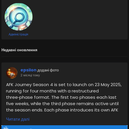
Адміністрація
Недавні оновлення
epsilon
додані фото
2 місяці тому
AFK Journey Season 4 is set to launch on 23 May 2025,
running for four months with a restructured
three‑phase format. The first two phases each last
five weeks, while the third phase remains active until
the season ends. Each phase introduces its own AFK
Stages, a new Resonance Level, and a distinct Primal
Читати далі
Lord boss, with maximum stage progression unlocking
special challenge stages, server‑wide milestone