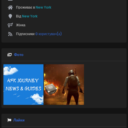
Проживає в
New York
Від
New York
Жінка
Підписники
0 користувач(а)
Фото
Лайки