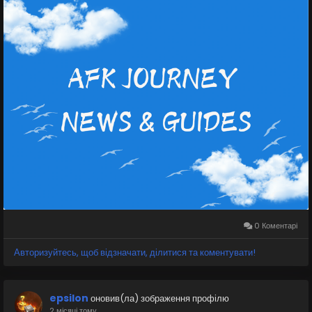
rewards, and a leaderboard for clearers.
New Heroes
Indris
– A Wilder Marksman (Physical, range 15) specializing
in AFK Stages and Dream Realm. His Ultimate,
Spellbane Shot, fires a silencing arrow that resets the
target’s stats, prevents them from increasing
temporarily, and permanently reduces both Phys and
Magic DEF. If the target has an exposed weakness, the
shot deals bonus true damag
0 Коментарі
Авторизуйтесь, щоб відзначати, ділитися та коментувати!
epsilon
оновив(ла) зображення профілю
2 місяці тому