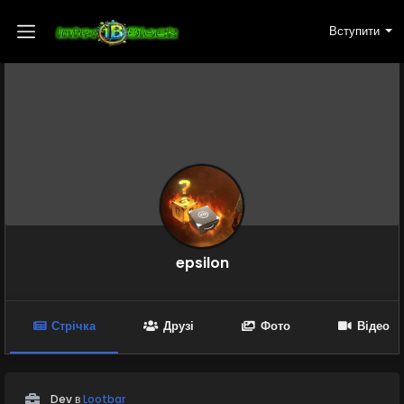
Вступити
epsilon
Стрічка
Друзі
Фото
Відео
Dev в
Lootbar