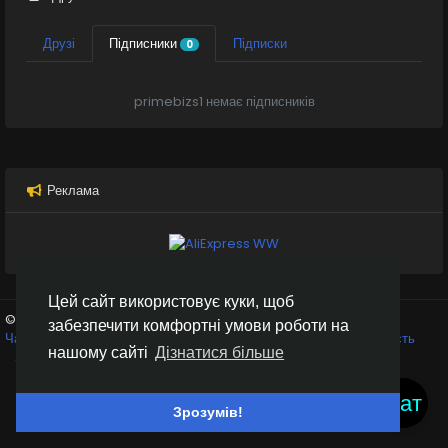
Друзі
Підписники
Підписки
0
primebizs1 немає підписників
Реклама
Цей сайт використовує куки, щоб
© 2026 Inter Black
Українська
забезпечити комфортні умови роботи на
Чат кімнати
Крипто біржі
Умови використання
Конфіденційність
нашому сайті
Дізнатися більше
Зв'яжіться з нами
Каталог
Чат
Зрозумів!