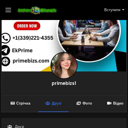
Вступити
primebizs1
Стрічка
Друзі
Фото
Відео
Друзі