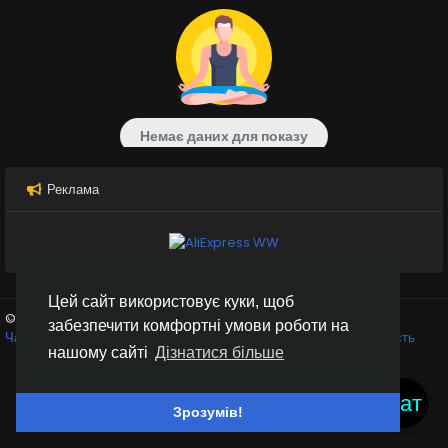
Немає даних для показу
Реклама
Цей сайт використовує куки, щоб
© 2026 Inter Black
Українська
забезпечити комфортні умови роботи на
Чат кімнати
Крипто біржі
Умови використання
Конфіденційність
нашому сайті
Дізнатися більше
Зв'яжіться з нами
Каталог
Чат
Зрозумів!