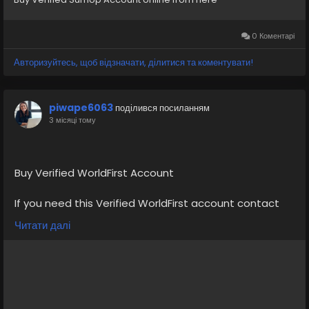
0 Коментарі
Авторизуйтесь, щоб відзначати, ділитися та коментувати!
piwape6063
поділився посиланням
3 місяці тому
Buy Verified WorldFirst Account
If you need this Verified WorldFirst account contact
us.
Читати далі
Email: sellsvcc@gmail.com
Whatsapp: +19126767645
Telegram: @sellsvcc
https://sellsvcc.com/product/buy-verified-worldfirst-