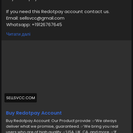
If you need this Redotpay account contact us.
Email: sellsvcc@gmail.com
Whatsapp: +19126767645
Telegram: @sellsvcc
Читати далі
https://sellsvcc.com/product/buy-redotpay-
account/
#israel
#iran
#gaza
#google
#donaldtrump
#USAaccounts
#russia
#bitcoin
#nepal
#socialmedia
#Twitter
#facebook
#bigtits
#teen18
+
#ass
#milf
#bbw
#babe
#latina
#ebony
#toys
SELLSVCC.COM
Buy Redotpay Account
Buy Redotpay Account: Our Product provide: ✅We always
deliver what we promise, guaranteed. ✅We bring you real
users who are of high quality. ✅USA, UK, CA, and more. ✅If