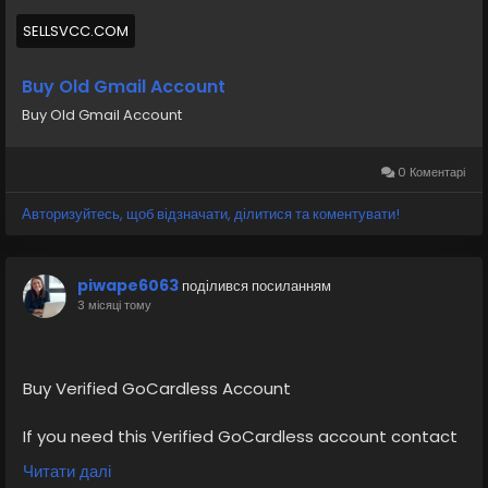
#socialmedia
#Twitter
#facebook
#bigtits
#teen18
+
#ass
#milf
#bbw
#babe
#latina
#ebony
#toys
SELLSVCC.COM
Buy Old Gmail Account
Buy Old Gmail Account
0 Коментарі
Авторизуйтесь, щоб відзначати, ділитися та коментувати!
piwape6063
поділився посиланням
3 місяці тому
Buy Verified GoCardless Account
If you need this Verified GoCardless account contact
us.
Читати далі
Email: sellsvcc@gmail.com