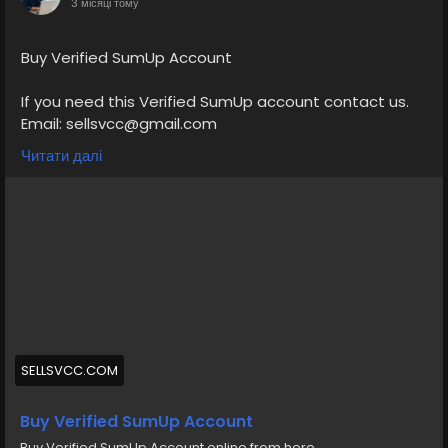
3 місяці тому
Buy Verified SumUp Account
If you need this Verified SumUp account contact us.
Email: sellsvcc@gmail.com
Whatsapp: +19126767645
Читати далі
Telegram: @sellsvcc
https://sellsvcc.com/product/buy-verified-sumup-
account/
#israel
#iran
#gaza
#google
#donaldtrump
#USAaccounts
#russia
#bitcoin
#nepal
#socialmedia
#Twitter
#facebook
#bigtits
#teen18
+
#ass
#milf
#bbw
#babe
#latina
#ebony
#toys
SELLSVCC.COM
Buy Verified SumUp Account
Buy Verified SumUp Account online from here