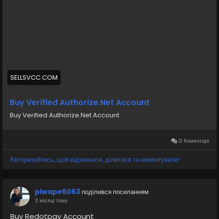
https://sellsvcc.com/product/buy-verified-authorize-
net-account/
#israel
#iran
#gaza
#google
#donaldtrump
#USAaccounts
#russia
#bitcoin
#nepal
#socialmedia
#Twitter
#facebook
#bigtits
#teen18
+
#ass
#milf
#bbw
#babe
#latina
#ebony
#toys
SELLSVCC.COM
Buy Verified Authorize.Net Account
Buy Verified Authorize.Net Account
0 Коментарі
Авторизуйтесь, щоб відзначати, ділитися та коментувати!
piwape6063
поділився посиланням
3 місяці тому
Buy Redotpay Account