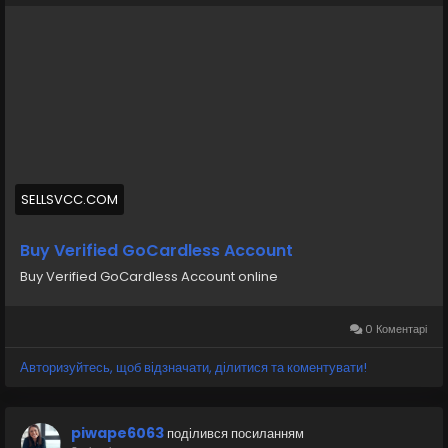
Whatsapp: +19126767645
Telegram: @sellsvcc
https://sellsvcc.com/product/buy-verified-
gocardless-account/
#israel
#iran
#gaza
#google
#donaldtrump
#USAaccounts
#russia
#bitcoin
#nepal
#socialmedia
#Twitter
#facebook
#bigtits
#teen18
+
SELLSVCC.COM
#ass
#milf
#bbw
#babe
#latina
#ebony
#toys
Buy Verified GoCardless Account
Buy Verified GoCardless Account online
0 Коментарі
Авторизуйтесь, щоб відзначати, ділитися та коментувати!
piwape6063
поділився посиланням