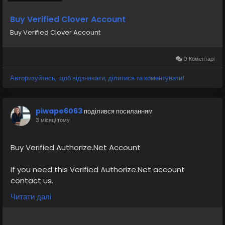
Buy Verified Clover Account
Buy Verified Clover Account
0 Коментарі
Авторизуйтесь, щоб відзначати, ділитися та коментувати!
piwape6063
поділився посиланням
3 місяці тому
Buy Verified Authorize.Net Account
If you need this Verified Authorize.Net account
contact us.
Email: sellsvcc@gmail.com
Читати далі
Whatsapp: +19126767645
Telegram: @sellsvcc