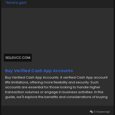
Читати далі
https://sellsvcc.com/product/buy-verified-cash-
app-account/
#israel
#iran
#gaza
#google
#donaldtrump
#USAaccounts
#russia
#bitcoin
#nepal
#socialmedia
#Twitter
#facebook
#bigtits
#teen18
+
#ass
#milf
#bbw
#babe
#latina
#ebony
#toys
SELLSVCC.COM
Buy Verified Cash App Accounts
Buy Verified Cash App Accounts: A verified Cash App account
lifts limitations, offering more flexibility and security. Such
accounts are essential for those looking to handle higher
transaction volumes or engage in business activities. In this
guide, we'll explore the benefits and considerations of buying
a verified Cash App account, ensuring you can make informed
decisions in the digital finance space. Whether for personal
use or your budding online business, understanding what a
0 Коментарі