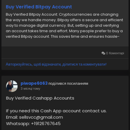
Buy Verified Bitpay Account
Buy Verified Bitpay Account: Cryptocurrencies are changing
the way we handle money. Bitpay offers a secure and efficient
way to manage digital currency. But, setting up and verifying
an account takes time and effort. Many people prefer to buy a
verified Bitpay account. This saves time and ensures hassle-
free transactions. Our Product provide: ✅We always deliver
what we promise, guaranteed. ✅We bring you real users who
are of high quality. ✅USA, UK, CA, and more. ✅If you’re not
0 Коментарі
happy, we’ll give your money back. ✅All profile setup properly.
Авторизуйтесь, щоб відзначати, ділитися та коментувати!
piwape6063
поділився посиланням
3 місяці тому
Buy Verified Cashapp Accounts
If you need this Cash App account contact us.
Email: sellsvcc@gmail.com
Whatsapp: +19126767645
Telegram: @sellsvcc