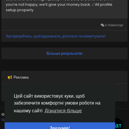
you’re not happy, we’ll give your money back. ✅All profile
setup properly.
0 Коментарі
Авторизуйтесь, щоб відзначати, ділитися та коментувати!
Більше результатів
Реклама
Цей сайт використовує куки, щоб
забезпечити комфортні умови роботи на
нашому сайті
Дізнатися більше
© 2026 Inter Black
Українська
Чат кімнати
Крипто біржі
Умови використання
Конфіденційність
Чат
Зв'яжіться з нами
Каталог
Зрозумів!