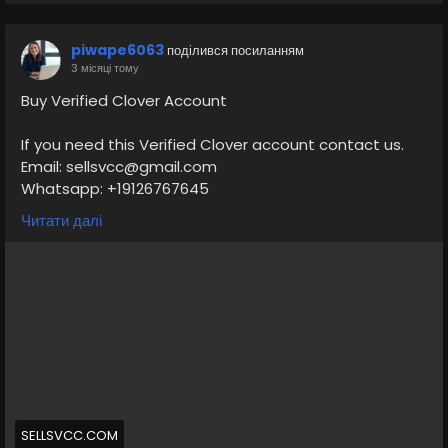
piwape6063
поділився посиланням
3 місяці тому
Buy Verified Clover Account
If you need this Verified Clover account contact us.
Email: sellsvcc@gmail.com
Whatsapp: +19126767645
Telegram: @sellsvcc
Читати далі
https://sellsvcc.com/product/buy-verified-clover-
account/
#israel
#iran
#gaza
#google
#donaldtrump
#USAaccounts
#russia
#bitcoin
#nepal
#socialmedia
#Twitter
#facebook
#bigtits
#teen18
+
#ass
#milf
#bbw
#babe
#latina
#ebony
#toys
SELLSVCC.COM