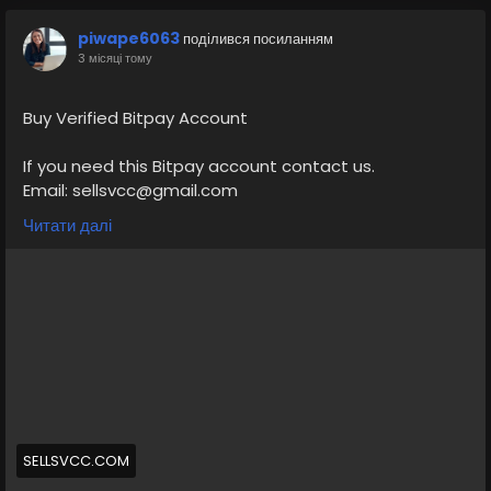
piwape6063
поділився посиланням
3 місяці тому
Buy Verified Bitpay Account
If you need this Bitpay account contact us.
Email: sellsvcc@gmail.com
Whatsapp: +19126767645
Читати далі
Telegram: @sellsvcc
https://sellsvcc.com/product/buy-verified-bitpay-
account/
#israel
#iran
#gaza
#google
#donaldtrump
#USAaccounts
#russia
#bitcoin
#nepal
#socialmedia
#Twitter
#facebook
#bigtits
#teen18
+
#ass
#milf
#bbw
#babe
#latina
#ebony
#toys
SELLSVCC.COM