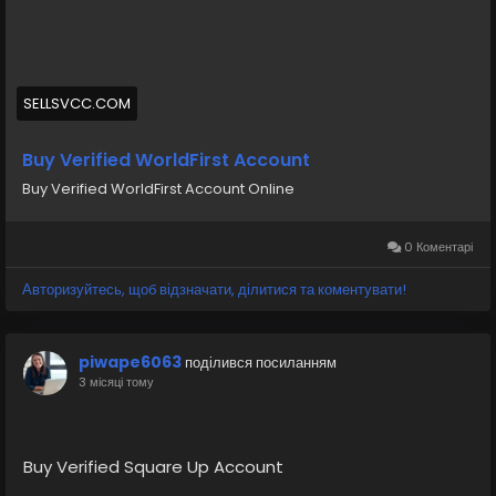
account/
#israel
#iran
#gaza
#google
#donaldtrump
#USAaccounts
#russia
#bitcoin
#nepal
#socialmedia
#Twitter
#facebook
#bigtits
#teen18
+
SELLSVCC.COM
#ass
#milf
#bbw
#babe
#latina
#ebony
#toys
Buy Verified WorldFirst Account
Buy Verified WorldFirst Account Online
0 Коментарі
Авторизуйтесь, щоб відзначати, ділитися та коментувати!
piwape6063
поділився посиланням
3 місяці тому
Buy Verified Square Up Account