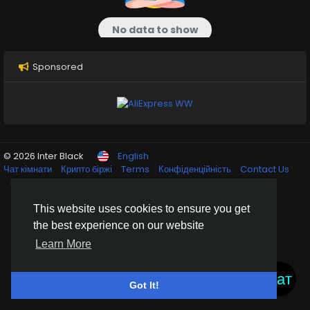
No data to show
Sponsored
© 2026 Inter Black
English
Чат кімнати
Крипто біржі
Terms
Конфіденційність
Contact Us
Directory
This website uses cookies to ensure you get
the best experience on our website
Learn More
Чат
Got It!