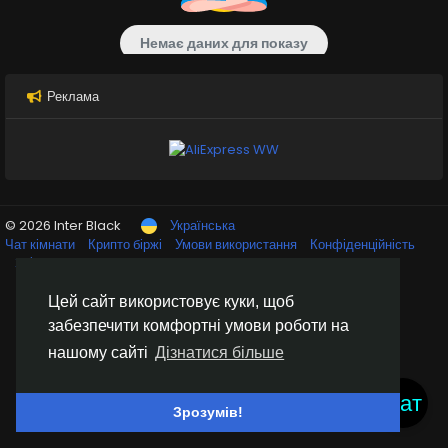
Немає даних для показу
Реклама
© 2026 Inter Black
Українська
Чат кімнати
Крипто біржі
Умови використання
Конфіденційність
Зв'яжіться з нами
Каталог
Цей сайт використовує куки, щоб
забезпечити комфортні умови роботи на
нашому сайті
Дізнатися більше
Чат
Зрозумів!