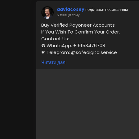
davidcosey
поділився посиланням
5 місяців тому
Buy Verified Payoneer Accounts
If You Wish To Confirm Your Order,
Contact Us:
☎️ WhatsApp: +19153476708
☛ Telegram: @safedigitalservice
✉️ Gmail : safedigitalservice@gmail.com
Читати далі
https://safedigitalservice.com/product/
#BuyVerifiedPayoneer
#PayoneerAccoun
#FreelancerFinance
#OnlineBusiness
#Dig
#EcommerceSolutions
#FinancialFreedo