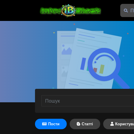
Пости
Статті
Користув